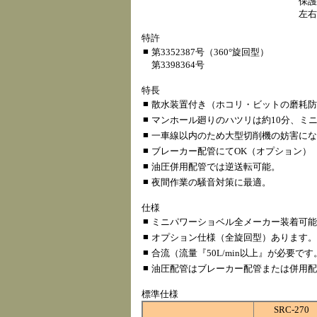
保護
左右
特許
■
第3352387号（360°旋回型）
第3398364号
特長
■
散水装置付き（ホコリ・ビットの磨耗防
■
マンホール廻りのハツリは約10分、ミ
■
一車線以内のため大型切削機の妨害にな
■
ブレーカー配管にてOK（オプション）
■
油圧併用配管では逆送転可能。
■
夜間作業の騒音対策に最適。
仕様
■
ミニパワーショベル全メーカー装着可能（0.
■
オプション仕様（全旋回型）あります。
■
合流（流量『50L/min以上』が必要です
■
油圧配管はブレーカー配管または併用配
標準仕様
SRC-270