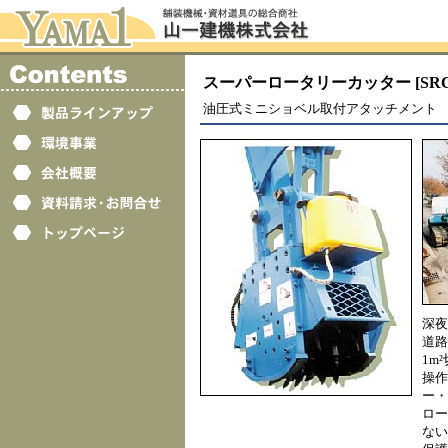
スーパーロータリーカッター [SRC-270
油圧式ミニショベル取付アタッチメント
深夜
道路
1m
操作
ー・
ロー
ない