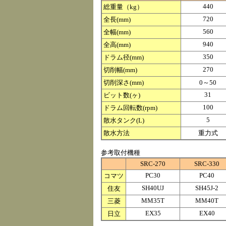
440
総重量（kg）
720
全長(mm)
560
全幅(mm)
940
全高(mm)
350
ドラム径(mm)
270
切削幅(mm)
切削深さ(mm)
0～50
31
ビット数(ヶ)
100
ドラム回転数(rpm)
5
散水タンク(L)
散水方法
重力式
参考取付機種
SRC-270
SRC-330
PC30
PC40
コマツ
SH40UJ
SH45J-2
住友
MM35T
MM40T
三菱
EX35
EX40
日立