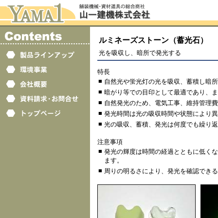
ルミネーズストーン（蓄光石）
光を吸収し、暗所で発光する
特長
■
自然光や蛍光灯の光を吸収、蓄積し暗所
■
暗がり等での目印として最適であり、ま
■
自然発光のため、電気工事、維持管理費
■
発光時間は光の吸収時間や状態により異
■
光の吸収、蓄積、発光は何度でも繰り返
注意事項
■
発光の輝度は時間の経過とともに低くな
ます。
■
周りの明るさにより、発光を確認できる